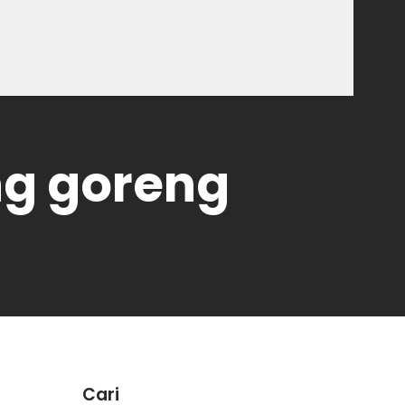
ng goreng
Cari