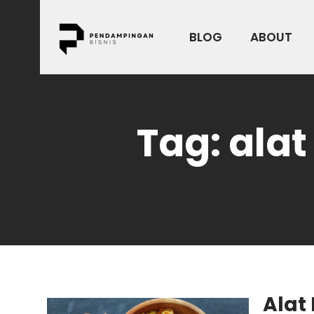
Skip
to
BLOG
ABOUT
content
Tag:
alat
Alat