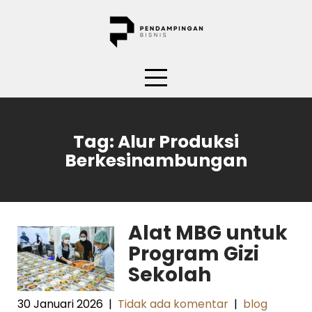
Skip
to
content
Tag:
Alur Produksi
Berkesinambungan
Alat MBG untuk
Program Gizi
Sekolah
30 Januari 2026
|
Tidak ada komentar
|
blog