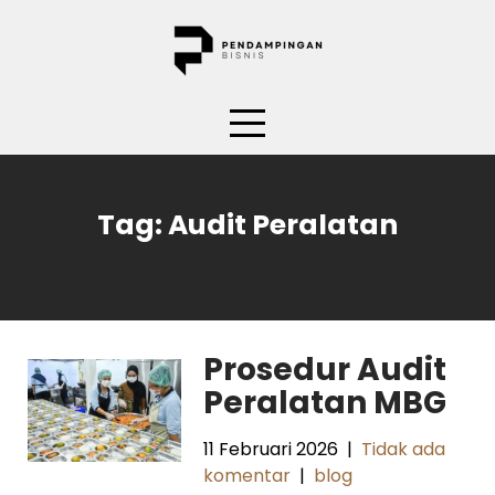
Skip
to
content
Tag:
Audit Peralatan
Prosedur Audit
Peralatan MBG
11 Februari 2026
|
Tidak ada
komentar
|
blog