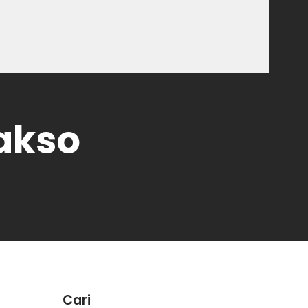
bakso
Cari