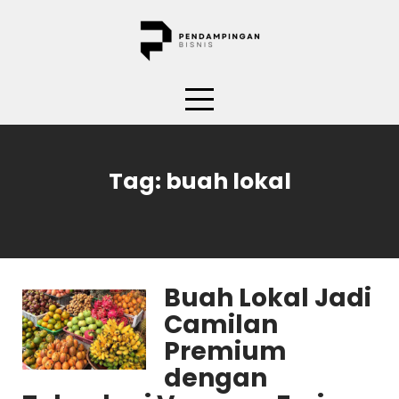
Skip
to
content
Tag:
buah lokal
Buah Lokal Jadi
Camilan
Premium
dengan