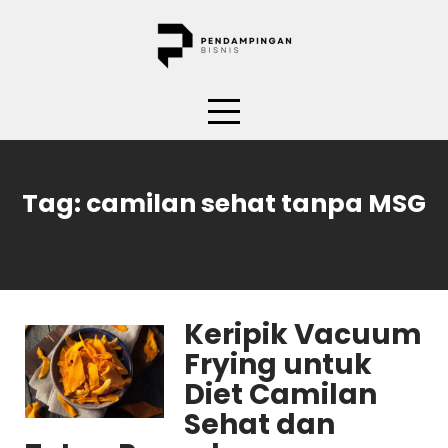
Skip
to
content
Tag:
camilan sehat tanpa MSG
Keripik Vacuum
Frying untuk
Diet Camilan
Sehat dan