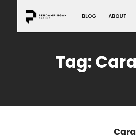
Skip
to
BLOG
ABOUT
content
Tag:
Cara
Cara