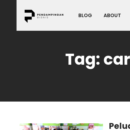
Skip
to
BLOG
ABOUT
content
Tag:
ca
Pelu