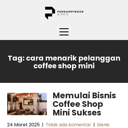
Skip
to
content
Tag:
cara menarik pelanggan
coffee shop mini
Memulai Bisnis
Coffee Shop
Mini Sukses
24 Maret 2025
|
Tidak ada komentar
|
bisnis