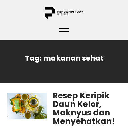
Skip
to
content
Tag:
makanan sehat
Resep Keripik
Daun Kelor,
Maknyus dan
Menyehatkan!