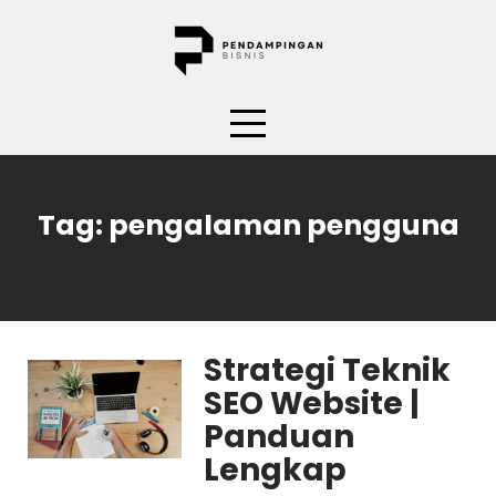
Skip
to
content
Tag:
pengalaman pengguna
Strategi Teknik
SEO Website |
Panduan
Lengkap