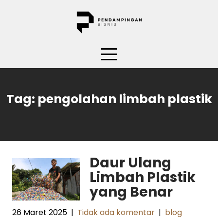
Skip
to
content
Tag:
pengolahan limbah plastik
Daur Ulang
Limbah Plastik
yang Benar
26 Maret 2025
|
Tidak ada komentar
|
blog