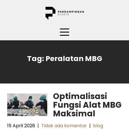
Skip
to
content
Tag:
Peralatan MBG
Optimalisasi
Fungsi Alat MBG
Maksimal
15 April 2026
|
Tidak ada komentar
|
blog