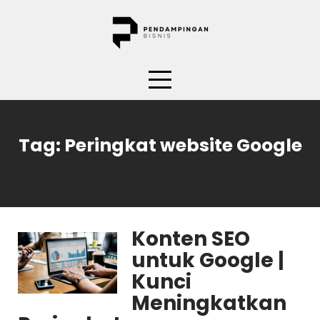
Skip
to
content
Tag:
Peringkat website Google
Konten SEO
untuk Google |
Kunci
Meningkatkan