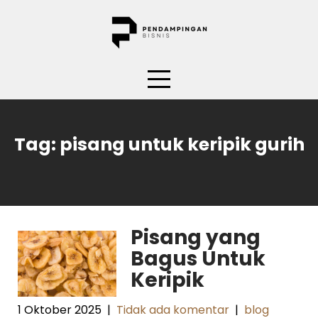
Skip
to
content
Tag:
pisang untuk keripik gurih
Pisang yang
Bagus Untuk
Keripik
1 Oktober 2025
|
Tidak ada komentar
|
blog