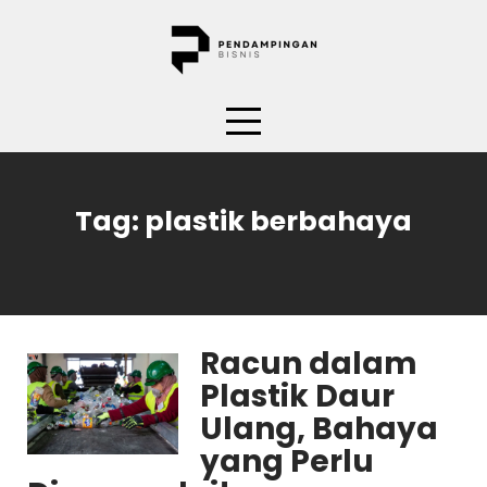
Skip
to
content
Tag:
plastik berbahaya
Racun dalam
Plastik Daur
Ulang, Bahaya
yang Perlu