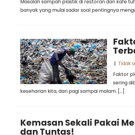
Masalah sampah plastik di restoran dan kafe tu
banyak yang mulai sadar soal pentingnya mengur
Fakt
Terb
|
Tidak 
Faktor pl
sering di
keseharian kita, dari pagi sampai malam. […]
Kemasan Sekali Pakai Mera
dan Tuntas!