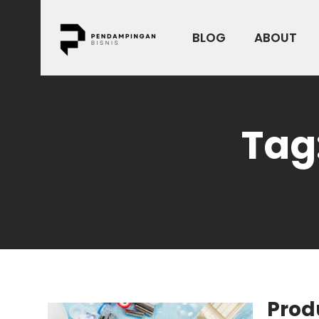
Skip
to
BLOG
ABOUT
content
Tag
Prod