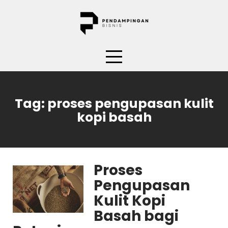
Skip
to
content
Tag:
proses pengupasan kulit
kopi basah
Proses
Pengupasan
Kulit Kopi
Basah bagi