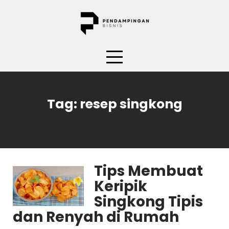
Skip
to
content
Tag:
resep singkong
Tips Membuat
Keripik
Singkong Tipis
dan Renyah di Rumah