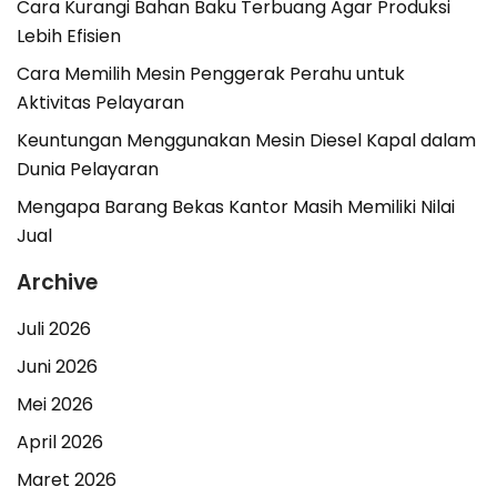
Cara Kurangi Bahan Baku Terbuang Agar Produksi
Lebih Efisien
Cara Memilih Mesin Penggerak Perahu untuk
Aktivitas Pelayaran
Keuntungan Menggunakan Mesin Diesel Kapal dalam
Dunia Pelayaran
Mengapa Barang Bekas Kantor Masih Memiliki Nilai
Jual
Archive
Juli 2026
Juni 2026
Mei 2026
April 2026
Maret 2026