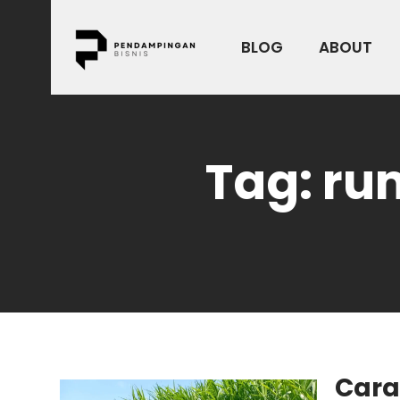
Skip
to
BLOG
ABOUT
content
Tag:
ru
Car