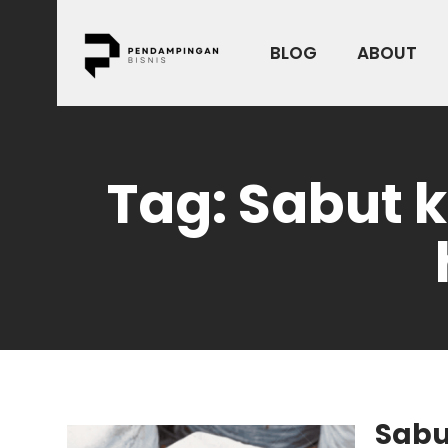
Skip
to
BLOG
ABOUT
content
Tag:
Sabut 
Sabu