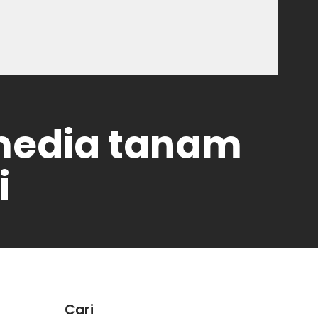
media tanam
i
Cari