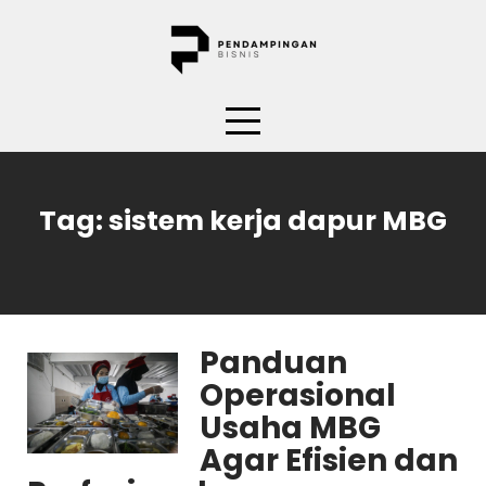
Skip
to
content
Tag:
sistem kerja dapur MBG
Panduan
Operasional
Usaha MBG
Agar Efisien dan