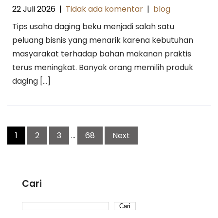
22 Juli 2026
|
Tidak ada komentar
|
blog
Tips usaha daging beku menjadi salah satu
peluang bisnis yang menarik karena kebutuhan
masyarakat terhadap bahan makanan praktis
terus meningkat. Banyak orang memilih produk
daging […]
Paginasi
1
2
3
…
68
Next
pos
Cari
Cari