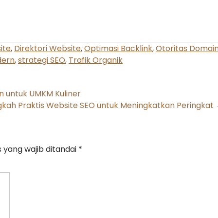
ite
,
Direktori Website
,
Optimasi Backlink
,
Otoritas Domai
dern
,
strategi SEO
,
Trafik Organik
n untuk UMKM Kuliner
gkah Praktis Website SEO untuk Meningkatkan Peringkat
 yang wajib ditandai
*