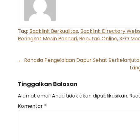
Tag:
Backlink Berkualitas
,
Backlink Directory Webs
Peringkat Mesin Pencari
,
Reputasi Online
,
SEO Mo
Post
←
Rahasia Pengelolaan Dapur Sehat Berkelanjuta
Lan
navigation
Tinggalkan Balasan
Alamat email Anda tidak akan dipublikasikan.
Ruas
Komentar
*