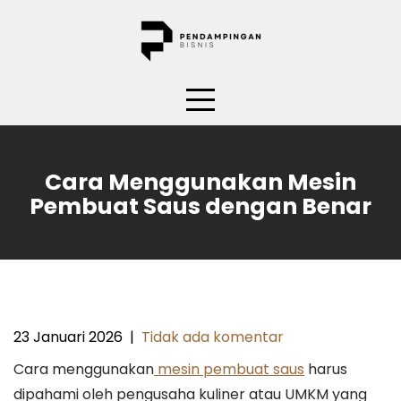
Skip
to
content
Cara Menggunakan Mesin
Pembuat Saus dengan Benar
23 Januari 2026
|
Tidak ada komentar
Cara menggunakan
mesin pembuat saus
harus
dipahami oleh pengusaha kuliner atau UMKM yang