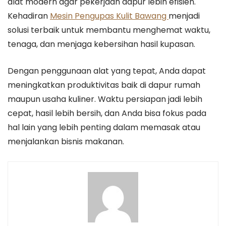
alat modern agar pekerjaan dapur lebih efisien.
Kehadiran
Mesin Pengupas Kulit Bawang
menjadi
solusi terbaik untuk membantu menghemat waktu,
tenaga, dan menjaga kebersihan hasil kupasan.
Dengan penggunaan alat yang tepat, Anda dapat
meningkatkan produktivitas baik di dapur rumah
maupun usaha kuliner. Waktu persiapan jadi lebih
cepat, hasil lebih bersih, dan Anda bisa fokus pada
hal lain yang lebih penting dalam memasak atau
menjalankan bisnis makanan.