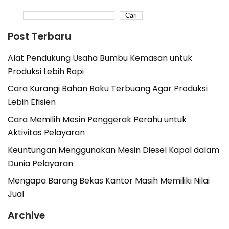
Cari
Post Terbaru
Alat Pendukung Usaha Bumbu Kemasan untuk
Produksi Lebih Rapi
Cara Kurangi Bahan Baku Terbuang Agar Produksi
Lebih Efisien
Cara Memilih Mesin Penggerak Perahu untuk
Aktivitas Pelayaran
Keuntungan Menggunakan Mesin Diesel Kapal dalam
Dunia Pelayaran
Mengapa Barang Bekas Kantor Masih Memiliki Nilai
Jual
Archive