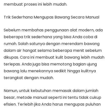
membuat proses ini lebih mudah.
Trik Sederhana Mengupas Bawang Secara Manual
Sebelum membahas penggunaan alat modern, ada
beberapa trik sederhana yang bisa Anda coba di
rumah. Salah satunya dengan merendam bawang
dalam air hangat selama beberapa menit sebelum
dikupas. Cara ini membuat kulit bawang lebih mudah
terlepas. Anda juga bisa memotong bagian ujung
bawang lalu menekannya sedikit hingga kulitnya
terangkat dengan mudah.
Namun, untuk kebutuhan memasak dalam jumlah
besar, metode manual seperti ini tentu tidak cukup
efisien. Terlebih jika Anda harus mengupas puluhan