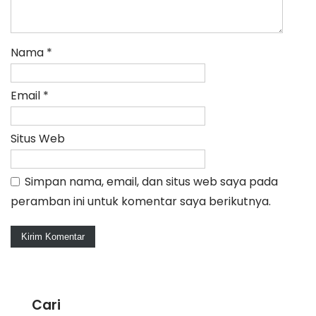
Nama
*
Email
*
Situs Web
Simpan nama, email, dan situs web saya pada
peramban ini untuk komentar saya berikutnya.
Cari