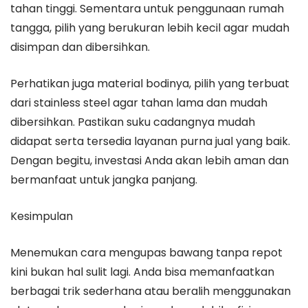
tahan tinggi. Sementara untuk penggunaan rumah
tangga, pilih yang berukuran lebih kecil agar mudah
disimpan dan dibersihkan.
Perhatikan juga material bodinya, pilih yang terbuat
dari stainless steel agar tahan lama dan mudah
dibersihkan. Pastikan suku cadangnya mudah
didapat serta tersedia layanan purna jual yang baik.
Dengan begitu, investasi Anda akan lebih aman dan
bermanfaat untuk jangka panjang.
Kesimpulan
Menemukan cara mengupas bawang tanpa repot
kini bukan hal sulit lagi. Anda bisa memanfaatkan
berbagai trik sederhana atau beralih menggunakan