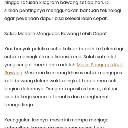
hingga ratusan kilogram bawang setiap hari. Di
sinilah pentingnya menggunakan bantuan teknologi
agar pekerjaan dapur bisa selesai lebih cepat.
Solusi Modern Mengupas Bawang Lebih Cepat
Kini, banyak pelaku usaha kuliner beralih ke teknologi
untuk meningkatkan efisiensi kerja. Salah satu alat
yang sangat membantu adalah
Mesin Pengupas Kulit
Bawang
. Mesin ini dirancang khusus untuk mengupas
kulit bawang dalam waktu singkat tanpa merusak
bagian dalamnya. Dengan kapasitas besar, alat ini
bisa bekerja secara otomatis dan menghemat
tenaga kerja.
Keunggulan lainnya, mesin ini mampu menjaga
kebersihan karena proses pengupasan tidak