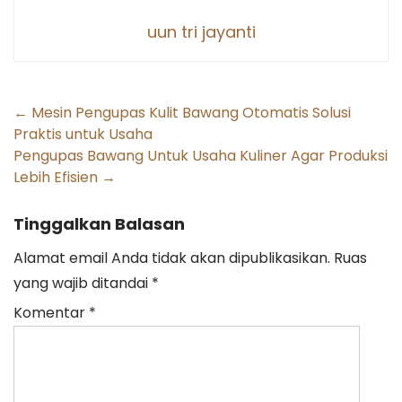
uun tri jayanti
Post
←
Mesin Pengupas Kulit Bawang Otomatis Solusi
Praktis untuk Usaha
navigation
Pengupas Bawang Untuk Usaha Kuliner Agar Produksi
Lebih Efisien
→
Tinggalkan Balasan
Alamat email Anda tidak akan dipublikasikan.
Ruas
yang wajib ditandai
*
Komentar
*