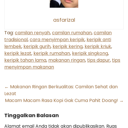
asfarizal
Tag:
camilan renyah
,
camilan rumahan
,
camilan
tradisional
,
cara menyimpan keripik
,
keripik anti
lembek
,
keripik gurih
,
keripik kering
,
keripik kriuk
,
keripik lezat
,
keripik rumahan
,
keripik singkong
,
keripik tahan lama
,
makanan ringan
,
tips dapur
,
tips
menyimpan makanan
Post
←
Makanan Ringan Berkualitas: Camilan Sehat dan
Lezat
navigation
Macam Macam Rasa Kopi Gak Cuma Pahit Doang!
→
Tinggalkan Balasan
Alamat email Anda tidak akan dipublikasikan.
Ruas