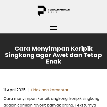
Skip
to
content
Cara Menyimpan Keripik
Singkong agar Awet dan Tetap
Enak
11 April 2025
|
Tidak ada komentar
Cara menyimpan keripik singkong, keripik singkong
adalah camilan favorit banyak orang. Teksturnya