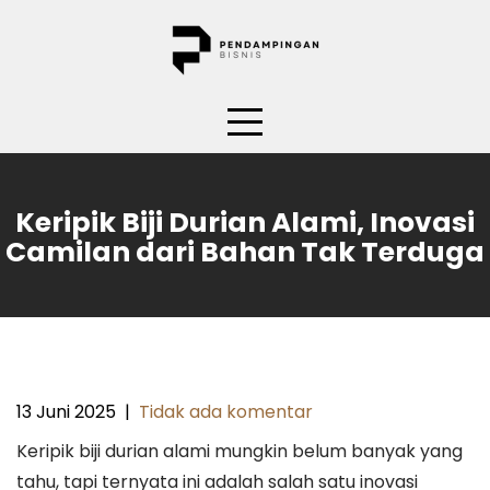
Skip
to
content
Keripik Biji Durian Alami, Inovasi
Camilan dari Bahan Tak Terduga
13 Juni 2025
|
Tidak ada komentar
Keripik biji durian alami mungkin belum banyak yang
tahu, tapi ternyata ini adalah salah satu inovasi