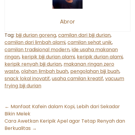
Abror
Tag:
biji durian goreng
,
camilan dari biji durian
,
camilan dari limbah alami
,
camilan sehat unik
,
camilan tradisional modern
,
ide usaha makanan
ringan
,
keripik biji durian alami
,
keripik durian alami
,
keripik renyah biji durian
,
makanan ringan zero
waste
,
olahan limbah buah
,
pengolahan biji buah
,
snack lokal inovatif
,
usaha camilan kreatif
,
vacuum
frying biji durian
Post
←
Manfaat Kafein dalam Kopi, Lebih dari Sekadar
Bikin Melek
navigation
Cara Awetkan Keripik Apel agar Tetap Renyah dan
Berkualitas
→