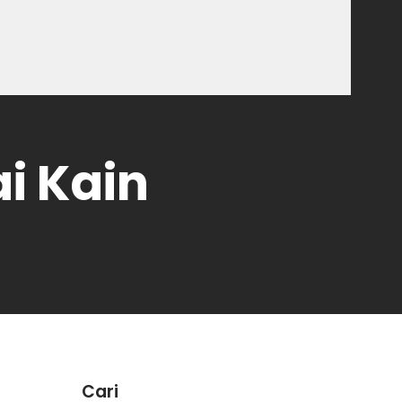
i Kain
Cari