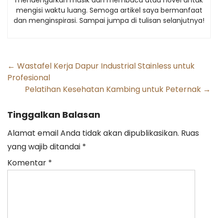
mendengarkan musik dan membaca atau novel untuk
mengisi waktu luang. Semoga artikel saya bermanfaat
dan menginspirasi. Sampai jumpa di tulisan selanjutnya!
Post
←
Wastafel Kerja Dapur Industrial Stainless untuk
Profesional
navigation
Pelatihan Kesehatan Kambing untuk Peternak
→
Tinggalkan Balasan
Alamat email Anda tidak akan dipublikasikan.
Ruas
yang wajib ditandai
*
Komentar
*