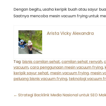
Dengan begitu, usaha keripik buah atau sayur bua
Saatnya mencoba mesin vacuum frying untuk men
Arista Vicky Alexandra
Tag:
bisnis camilan sehat
,
camilan sehat renyah
,
c
vacuum
,
cara penggunaan mesin vacuum frying
,
keripik sayur sehat
,
mesin vacuum frying
,
mesin v
peluang bisnis vacuum frying
,
teknologi vacuum fr
Post
←
Strategi Backlink Media Nasional untuk SEO Ma
navigation