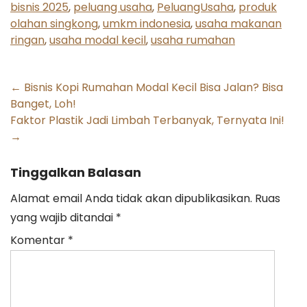
bisnis 2025
,
peluang usaha
,
PeluangUsaha
,
produk
olahan singkong
,
umkm indonesia
,
usaha makanan
ringan
,
usaha modal kecil
,
usaha rumahan
Post
←
Bisnis Kopi Rumahan Modal Kecil Bisa Jalan? Bisa
Banget, Loh!
navigation
Faktor Plastik Jadi Limbah Terbanyak, Ternyata Ini!
→
Tinggalkan Balasan
Alamat email Anda tidak akan dipublikasikan.
Ruas
yang wajib ditandai
*
Komentar
*