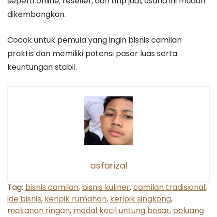
seperti online, reseller, dan titip jual, usaha ini mudah
dikembangkan.
Cocok untuk pemula yang ingin bisnis camilan
praktis dan memiliki potensi pasar luas serta
keuntungan stabil.
asfarizal
Tag:
bisnis camilan
,
bisnis kuliner
,
camilan tradisional
,
ide bisnis
,
keripik rumahan
,
keripik singkong
,
makanan ringan
,
modal kecil untung besar
,
peluang