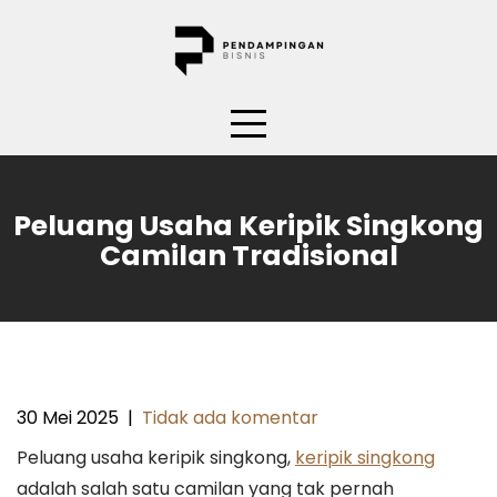
Skip
to
content
Peluang Usaha Keripik Singkong
Camilan Tradisional
30 Mei 2025
|
Tidak ada komentar
Peluang usaha keripik singkong,
keripik singkong
adalah salah satu camilan yang tak pernah