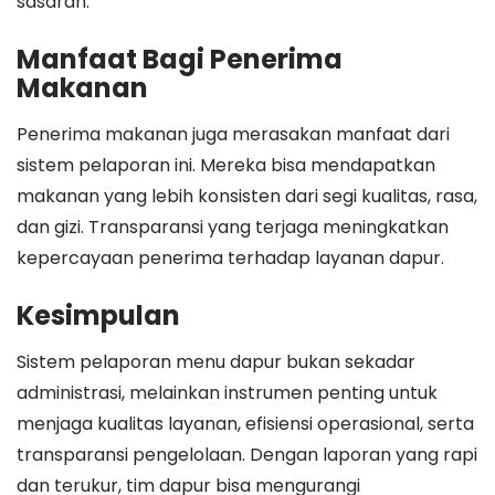
sasaran.
Manfaat Bagi Penerima
Makanan
Penerima makanan juga merasakan manfaat dari
sistem pelaporan ini. Mereka bisa mendapatkan
makanan yang lebih konsisten dari segi kualitas, rasa,
dan gizi. Transparansi yang terjaga meningkatkan
kepercayaan penerima terhadap layanan dapur.
Kesimpulan
Sistem pelaporan menu dapur bukan sekadar
administrasi, melainkan instrumen penting untuk
menjaga kualitas layanan, efisiensi operasional, serta
transparansi pengelolaan. Dengan laporan yang rapi
dan terukur, tim dapur bisa mengurangi