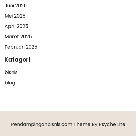
Juni 2025
Mei 2025
April 2025
Maret 2025
Februari 2025
Katagori
bisnis
blog
Pendampinganbisnis.com Theme By Psyche Lite