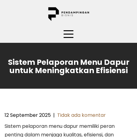
Skip
to
content
Sistem Pelaporan Menu Dapur
untuk Meningkatkan Efisiensi
12 September 2025
|
Tidak ada komentar
Sistem pelaporan menu dapur memiliki peran
penting dalam menjaga kualitas, efisiensi, dan