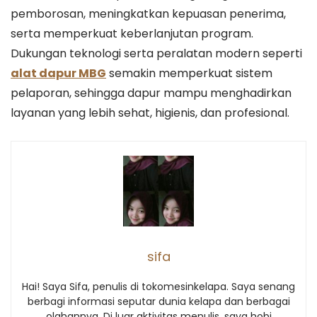
pemborosan, meningkatkan kepuasan penerima,
serta memperkuat keberlanjutan program.
Dukungan teknologi serta peralatan modern seperti
alat dapur MBG
semakin memperkuat sistem
pelaporan, sehingga dapur mampu menghadirkan
layanan yang lebih sehat, higienis, dan profesional.
sifa
Hai! Saya Sifa, penulis di tokomesinkelapa. Saya senang
berbagi informasi seputar dunia kelapa dan berbagai
olahannya. Di luar aktivitas menulis, saya hobi