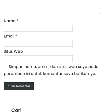
Nama
*
Email
*
Situs Web
Simpan nama, email, dan situs web saya pada
peramban ini untuk komentar saya berikutnya.
Cari