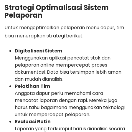
Strategi Optimalisasi Sistem
Pelaporan
Untuk mengoptimalkan pelaporan menu dapur, tim
bisa menerapkan strategi berikut:
Digitalisasi Sistem
Menggunakan aplikasi pencatat stok dan
pelaporan online mempercepat proses
dokumentasi. Data bisa tersimpan lebih aman
dan mudah dianalisis.
Pelatihan Tim
Anggota dapur perlu memahami cara
mencatat laporan dengan rapi. Mereka juga
harus tahu bagaimana menggunakan teknologi
untuk mempercepat pelaporan.
Evaluasi Rutin
Laporan yang terkumpul harus dianalisis secara