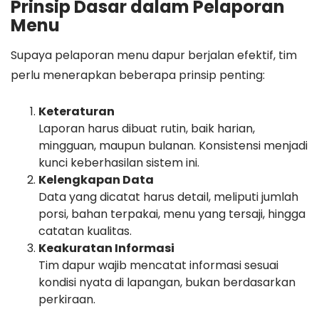
Prinsip Dasar dalam Pelaporan
Menu
Supaya pelaporan menu dapur berjalan efektif, tim
perlu menerapkan beberapa prinsip penting:
Keteraturan
Laporan harus dibuat rutin, baik harian,
mingguan, maupun bulanan. Konsistensi menjadi
kunci keberhasilan sistem ini.
Kelengkapan Data
Data yang dicatat harus detail, meliputi jumlah
porsi, bahan terpakai, menu yang tersaji, hingga
catatan kualitas.
Keakuratan Informasi
Tim dapur wajib mencatat informasi sesuai
kondisi nyata di lapangan, bukan berdasarkan
perkiraan.