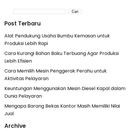
Cari
Post Terbaru
Alat Pendukung Usaha Bumbu Kemasan untuk
Produksi Lebih Rapi
Cara Kurangi Bahan Baku Terbuang Agar Produksi
Lebih Efisien
Cara Memilih Mesin Penggerak Perahu untuk
Aktivitas Pelayaran
Keuntungan Menggunakan Mesin Diesel Kapal dalam
Dunia Pelayaran
Mengapa Barang Bekas Kantor Masih Memiliki Nilai
Jual
Archive