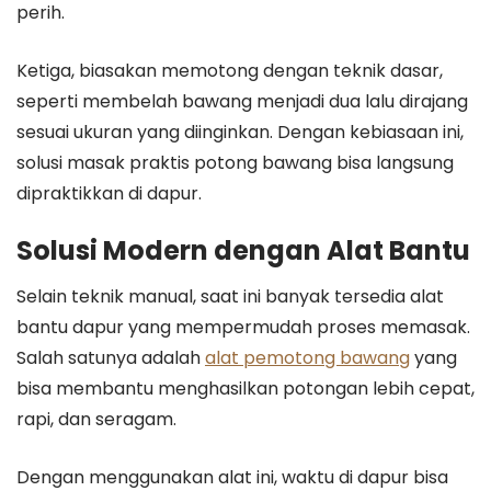
perih.
Ketiga, biasakan memotong dengan teknik dasar,
seperti membelah bawang menjadi dua lalu dirajang
sesuai ukuran yang diinginkan. Dengan kebiasaan ini,
solusi masak praktis potong bawang bisa langsung
dipraktikkan di dapur.
Solusi Modern dengan Alat Bantu
Selain teknik manual, saat ini banyak tersedia alat
bantu dapur yang mempermudah proses memasak.
Salah satunya adalah
alat pemotong bawang
yang
bisa membantu menghasilkan potongan lebih cepat,
rapi, dan seragam.
Dengan menggunakan alat ini, waktu di dapur bisa