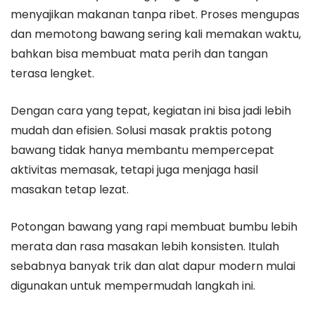
menyajikan makanan tanpa ribet. Proses mengupas
dan memotong bawang sering kali memakan waktu,
bahkan bisa membuat mata perih dan tangan
terasa lengket.
Dengan cara yang tepat, kegiatan ini bisa jadi lebih
mudah dan efisien. Solusi masak praktis potong
bawang tidak hanya membantu mempercepat
aktivitas memasak, tetapi juga menjaga hasil
masakan tetap lezat.
Potongan bawang yang rapi membuat bumbu lebih
merata dan rasa masakan lebih konsisten. Itulah
sebabnya banyak trik dan alat dapur modern mulai
digunakan untuk mempermudah langkah ini.