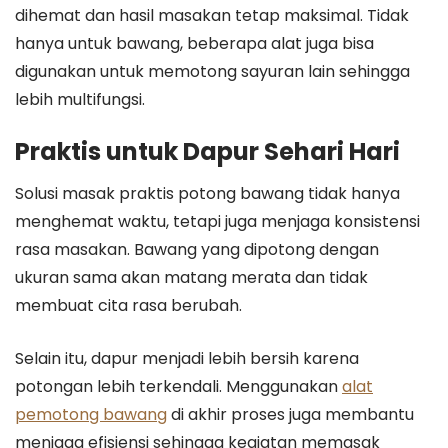
dihemat dan hasil masakan tetap maksimal. Tidak
hanya untuk bawang, beberapa alat juga bisa
digunakan untuk memotong sayuran lain sehingga
lebih multifungsi.
Praktis untuk Dapur Sehari Hari
Solusi masak praktis potong bawang tidak hanya
menghemat waktu, tetapi juga menjaga konsistensi
rasa masakan. Bawang yang dipotong dengan
ukuran sama akan matang merata dan tidak
membuat cita rasa berubah.
Selain itu, dapur menjadi lebih bersih karena
potongan lebih terkendali. Menggunakan
alat
pemotong bawang
di akhir proses juga membantu
menjaga efisiensi sehingga kegiatan memasak