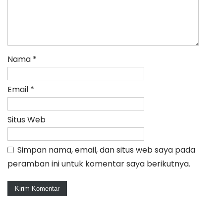
Nama
*
Email
*
Situs Web
Simpan nama, email, dan situs web saya pada
peramban ini untuk komentar saya berikutnya.