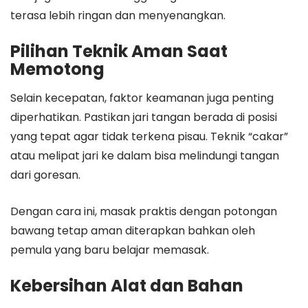
terasa lebih ringan dan menyenangkan.
Pilihan Teknik Aman Saat
Memotong
Selain kecepatan, faktor keamanan juga penting
diperhatikan. Pastikan jari tangan berada di posisi
yang tepat agar tidak terkena pisau. Teknik “cakar”
atau melipat jari ke dalam bisa melindungi tangan
dari goresan.
Dengan cara ini, masak praktis dengan potongan
bawang tetap aman diterapkan bahkan oleh
pemula yang baru belajar memasak.
Kebersihan Alat dan Bahan