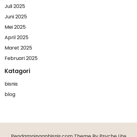
Juli 2025
Juni 2025
Mei 2025
April 2025
Maret 2025
Februari 2025
Katagori
bisnis
blog
Pendampinganbisnis.com Theme By Psyche Lite