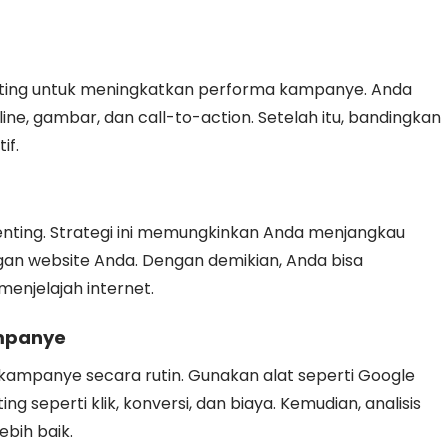
esting untuk meningkatkan performa kampanye. Anda
line, gambar, dan call-to-action. Setelah itu, bandingkan
if.
 penting. Strategi ini memungkinkan Anda menjangkau
an website Anda. Dengan demikian, Anda bisa
enjelajah internet.
ampanye
kampanye secara rutin. Gunakan alat seperti Google
g seperti klik, konversi, dan biaya. Kemudian, analisis
bih baik.