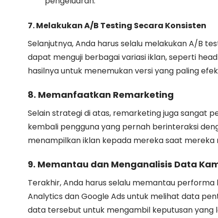
pengeluaran.
7. Melakukan A/B Testing Secara Konsisten
Selanjutnya, Anda harus selalu melakukan A/B t
dapat menguji berbagai variasi iklan, seperti head
hasilnya untuk menemukan versi yang paling efekt
8. Memanfaatkan Remarketing
Selain strategi di atas, remarketing juga sangat
kembali pengguna yang pernah berinteraksi deng
menampilkan iklan kepada mereka saat mereka m
9. Memantau dan Menganalisis Data K
Terakhir, Anda harus selalu memantau performa 
Analytics dan Google Ads untuk melihat data pentin
data tersebut untuk mengambil keputusan yang le