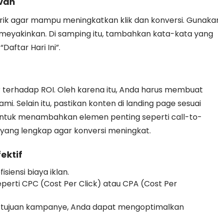
evan
ik agar mampu meningkatkan klik dan konversi. Gunaka
n meyakinkan. Di samping itu, tambahkan kata-kata yang
aftar Hari Ini”.
r terhadap ROI. Oleh karena itu, Anda harus membuat
. Selain itu, pastikan konten di landing page sesuai
untuk menambahkan elemen penting seperti call-to-
k yang lengkap agar konversi meningkat.
ektif
isiensi biaya iklan.
perti CPC (Cost Per Click) atau CPA (Cost Per
n tujuan kampanye, Anda dapat mengoptimalkan