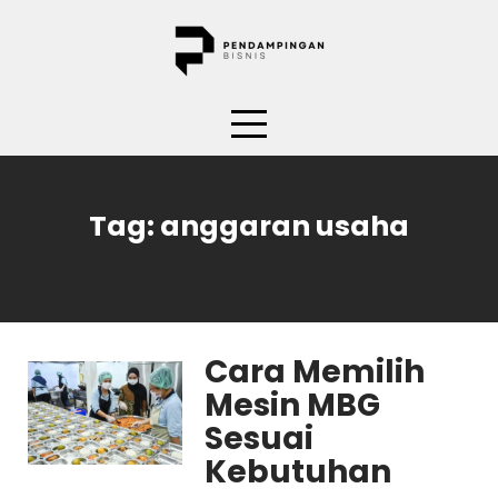
Skip
to
content
Tag:
anggaran usaha
Cara Memilih
Mesin MBG
Sesuai
Kebutuhan