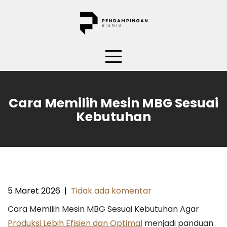
Skip
to
content
Cara Memilih Mesin MBG Sesuai
Kebutuhan
5 Maret 2026
|
Tidak ada komentar
Cara Memilih Mesin MBG Sesuai Kebutuhan Agar
Produksi Lebih Efisien dan Optimal
menjadi panduan