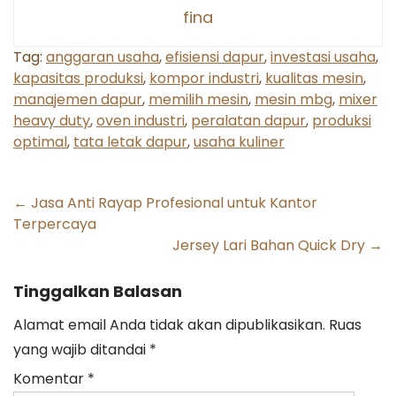
fina
Tag:
anggaran usaha
,
efisiensi dapur
,
investasi usaha
,
kapasitas produksi
,
kompor industri
,
kualitas mesin
,
manajemen dapur
,
memilih mesin
,
mesin mbg
,
mixer
heavy duty
,
oven industri
,
peralatan dapur
,
produksi
optimal
,
tata letak dapur
,
usaha kuliner
Post
←
Jasa Anti Rayap Profesional untuk Kantor
Terpercaya
navigation
Jersey Lari Bahan Quick Dry
→
Tinggalkan Balasan
Alamat email Anda tidak akan dipublikasikan.
Ruas
yang wajib ditandai
*
Komentar
*