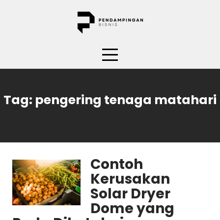
Skip
to
content
Tag:
pengering tenaga matahari
Contoh
Kerusakan
Solar Dryer
Dome yang