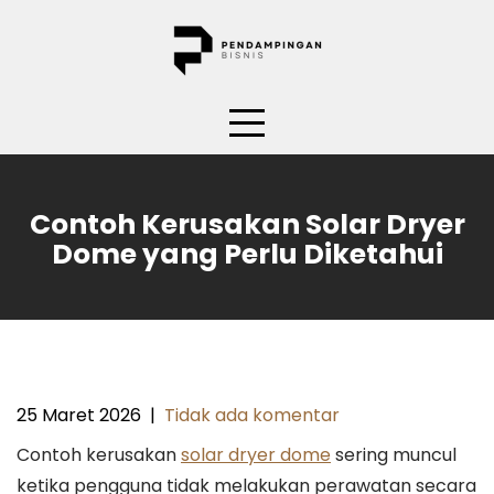
Skip
to
content
Contoh Kerusakan Solar Dryer
Dome yang Perlu Diketahui
25 Maret 2026
|
Tidak ada komentar
Contoh kerusakan
solar dryer dome
sering muncul
ketika pengguna tidak melakukan perawatan secara