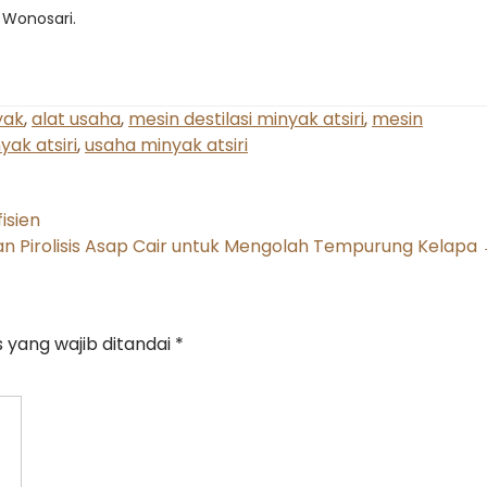
 Wonosari.
yak
,
alat usaha
,
mesin destilasi minyak atsiri
,
mesin
yak atsiri
,
usaha minyak atsiri
isien
n Pirolisis Asap Cair untuk Mengolah Tempurung Kelapa
 yang wajib ditandai
*