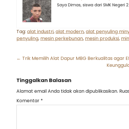
Saya Dimas, siswa dari SMK Negeri 2
Tag:
alat industri
,
alat modern
,
alat penyuling min
penyuling
,
mesin perkebunan
,
mesin produksi
,
min
Post
←
Trik Memilih Alat Dapur MBG Berkualitas agar Ef
Keunggula
navigation
Tinggalkan Balasan
Alamat email Anda tidak akan dipublikasikan.
Ruas
Komentar
*