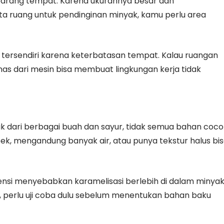
mbarang tempat. Karena ukurannya besar dan
serta ruang untuk pendinginan minyak, kamu perlu area
an tersendiri karena keterbatasan tempat. Kalau ruangan
panas dari mesin bisa membuat lingkungan kerja tidak
k dari berbagai buah dan sayur, tidak semua bahan coco
bek, mengandung banyak air, atau punya tekstur halus bi
tensi menyebabkan karamelisasi berlebih di dalam minyak
, perlu uji coba dulu sebelum menentukan bahan baku