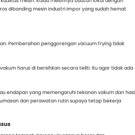
da kualitas mesin. Kalau mesinnya buatan lokal dengan
boros dibanding mesin industri impor yang sudah hemat
nan. Pembersihan penggorengan vacuum frying tidak
akum harus di bersihkan secara teliti. Itu agar tidak ada
 atau endapan yang memengaruhi tekanan vakum dan hasi
elumasan dan perawatan rutin supaya tetap bekerja
usus