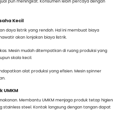
i jual pun meningkat. Konsumen lebih percaya dengan
saha Kecil
daya listrik yang rendah. Hal ini membuat biaya
watir akan lonjakan biaya listrik.
ingkas. Mesin mudah ditempatkan di ruang produksi yang
pun skala kecil.
dapatkan alat produksi yang efisien. Mesin spinner
an.
uk UMKM
i makanan. Membantu UMKM menjaga produk tetap higien
g stainless steel. Kontak langsung dengan tangan dapat