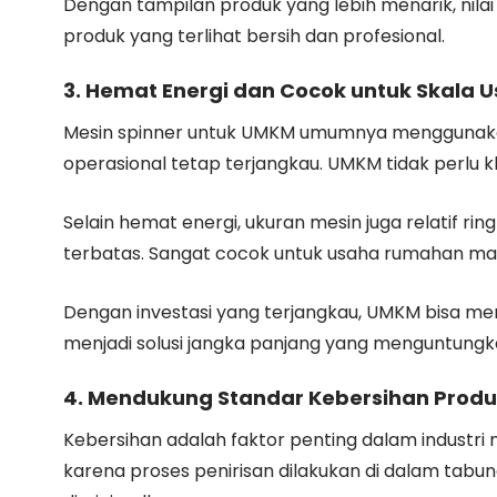
Dengan tampilan produk yang lebih menarik, nila
produk yang terlihat bersih dan profesional.
3. Hemat Energi dan Cocok untuk Skala U
Mesin spinner untuk UMKM umumnya menggunakan 
operasional tetap terjangkau. UMKM tidak perlu kha
Selain hemat energi, ukuran mesin juga relatif r
terbatas. Sangat cocok untuk usaha rumahan mau
Dengan investasi yang terjangkau, UMKM bisa men
menjadi solusi jangka panjang yang menguntungk
4. Mendukung Standar Kebersihan Prod
Kebersihan adalah faktor penting dalam industr
karena proses penirisan dilakukan di dalam tabun