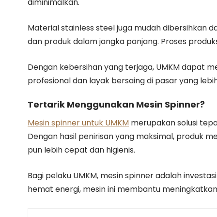
diminimalkan.
Material stainless steel juga mudah dibersihkan 
dan produk dalam jangka panjang. Proses produks
Dengan kebersihan yang terjaga, UMKM dapat me
profesional dan layak bersaing di pasar yang lebih
Tertarik Menggunakan Mesin Spinner?
Mesin spinner untuk UMKM
merupakan solusi tepat
Dengan hasil penirisan yang maksimal, produk men
pun lebih cepat dan higienis.
Bagi pelaku UMKM, mesin spinner adalah investa
hemat energi, mesin ini membantu meningkatkan ni