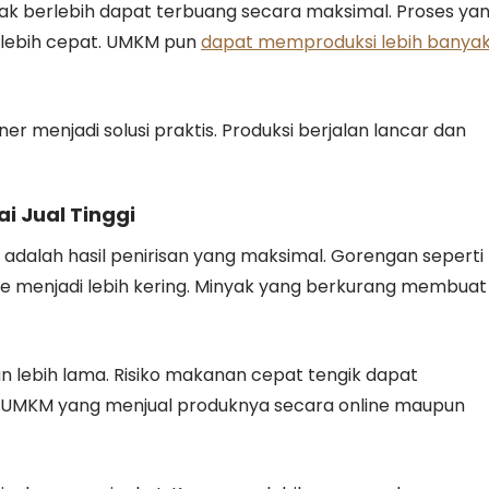
yak berlebih dapat terbuang secara maksimal. Proses ya
 lebih cepat. UMKM pun
dapat memproduksi lebih banya
menjadi solusi praktis. Produksi berjalan lancar dan
ai Jual Tinggi
adalah hasil penirisan yang maksimal. Gorengan seperti
pe menjadi lebih kering. Minyak yang berkurang membuat
an lebih lama. Risiko makanan cepat tengik dapat
gi UMKM yang menjual produknya secara online maupun