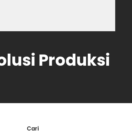
lusi Produksi
Cari