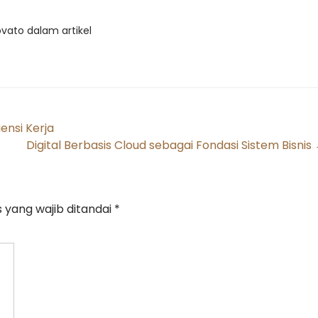
ovato dalam artikel
ensi Kerja
Digital Berbasis Cloud sebagai Fondasi Sistem Bisnis
 yang wajib ditandai
*