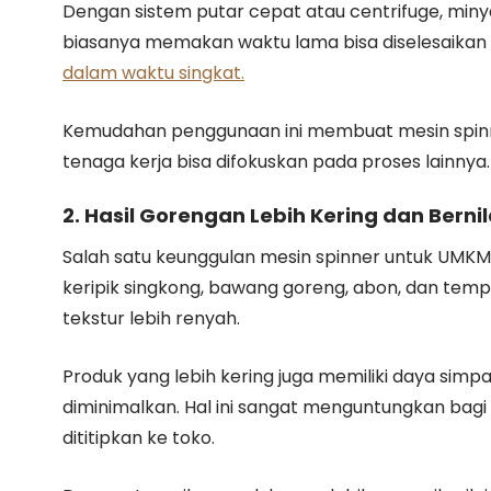
Dengan sistem putar cepat atau centrifuge, min
biasanya memakan waktu lama bisa diselesaikan
dalam waktu singkat.
Kemudahan penggunaan ini membuat mesin spinner 
tenaga kerja bisa difokuskan pada proses lainnya.
2. Hasil Gorengan Lebih Kering dan Bernil
Salah satu keunggulan mesin spinner untuk UMKM 
keripik singkong, bawang goreng, abon, dan tem
tekstur lebih renyah.
Produk yang lebih kering juga memiliki daya simp
diminimalkan. Hal ini sangat menguntungkan ba
dititipkan ke toko.