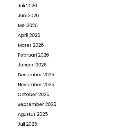
Juli 2026
Juni 2026
Mei 2026
April 2026
Maret 2026
Februari 2026
Januari 2026
Desember 2025
November 2025
Oktober 2025
September 2025
Agustus 2025
Juli 2025