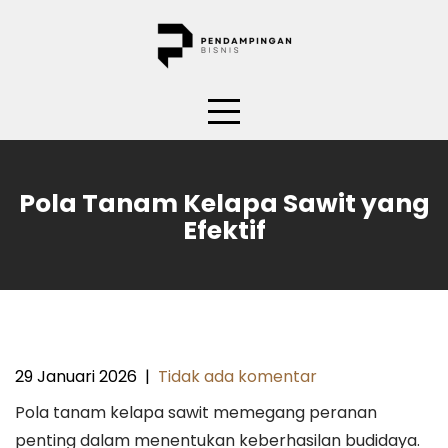
Skip
to
content
Pola Tanam Kelapa Sawit yang
Efektif
29 Januari 2026
|
Tidak ada komentar
Pola tanam kelapa sawit memegang peranan
penting dalam menentukan keberhasilan budidaya.