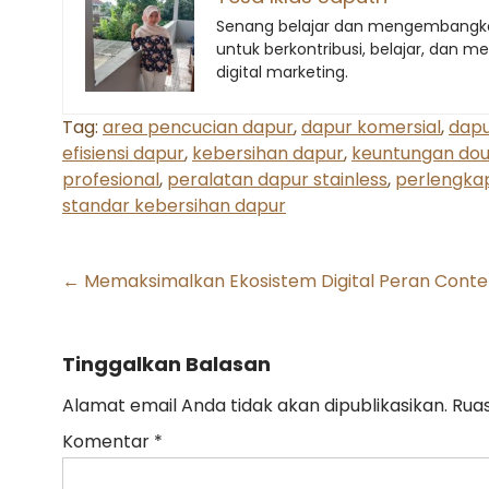
Senang belajar dan mengembangkan
untuk berkontribusi, belajar, dan
digital marketing.
Tag:
area pencucian dapur
,
dapur komersial
,
dapu
efisiensi dapur
,
kebersihan dapur
,
keuntungan dou
profesional
,
peralatan dapur stainless
,
perlengka
standar kebersihan dapur
Post
←
Memaksimalkan Ekosistem Digital Peran Conten
navigation
Tinggalkan Balasan
Alamat email Anda tidak akan dipublikasikan.
Ruas
Komentar
*